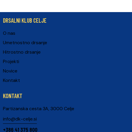
DRSALNI KLUB CELJE
O nas
Umetnostno drsanje
Hitrostno drsanje
Projekti
Novice
Kontakt
KONTAKT
Partizanska cesta 3A, 3000 Celje
info@dk-celje.si
+386 41 375 800