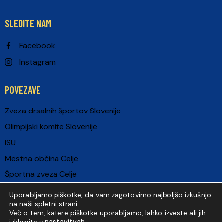
SLEDITE NAM
Facebook
Instagram
POVEZAVE
Zveza drsalnih športov Slovenije
Olimpijski komite Slovenije
ISU
Mestna občina Celje
Športna zveza Celje
European Criterium
Uporabljamo piškotke, da vam zagotovimo najboljšo izkušnjo
na naši spletni strani.
Več o tem, katere piškotke uporabljamo, lahko izveste ali jih
nastavitvah
izklopite v