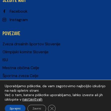
SLEDITE NAM
Facebook
Instagram
POVEZAVE
Zveza drsalnih športov Slovenije
Olimpijski komite Slovenije
ISU
Mestna občina Celje
Športna zveza Celje
European Criterium
Uporabljamo piškotke, da vam zagotovimo najboljšo izkušnjo
na naši spletni strani.
Več o tem, katere piškotke uporabljamo, lahko izveste ali jih
nastavitvah
izklopite v
DK Celje © 2026.
Splošni pogoji uporabe spletne strani
Vse pravice
Close GDPR Cookie Banner
Sprejmi
Zavrni
pridržane.