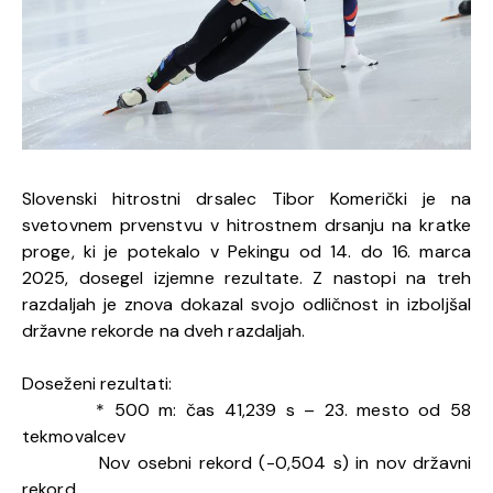
Slovenski hitrostni drsalec Tibor Komerički je na
svetovnem prvenstvu v hitrostnem drsanju na kratke
proge, ki je potekalo v Pekingu od 14. do 16. marca
2025, dosegel izjemne rezultate. Z nastopi na treh
razdaljah je znova dokazal svojo odličnost in izboljšal
državne rekorde na dveh razdaljah.
Doseženi rezultati:
* 500 m: čas 41,239 s – 23. mesto od 58
tekmovalcev
Nov osebni rekord (-0,504 s) in nov državni
rekord.