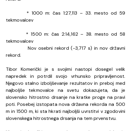
* 1000 m: čas 1:27,113 – 33. mesto od 59
tekmovalcev
* 1500 m: čas 2:14,162 – 38. mesto od 58
tekmovalcev
Nov osebni rekord (-3,717 s) in nov državni
rekord.
Tibor Komerički je s svojimi nastopi dosegel velik
napredek in potrdil svojo vrhunsko pripravljenost.
Njegovo stalno izboljševanje rezultatov in preboj med
najboljše tekmovalce na svetu dokazujeta, da je
slovensko hitrostno drsanje na kratke proge na pravi
poti. Posebej izstopata nova državna rekorda na 500
m in 1500 m, ki sta hkrati najboljši uvrstitvi v zgodovini
slovenskega hitrostnega drsanja na tem prvenstvu.