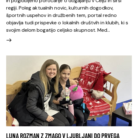
in poglobljeno poročanje o dogajanju v Celju in širši
regiji. Poleg aktualnih novic, kulturnih dogodkov,
športnih uspehov in družbenih tem, portal redno
objavlja tudi prispevke o lokalnih društvih in klubih, ki s
svojim delom bogatijo celjsko skupnost. Med…
LUNA ROZMAN Z ZMAGO V LJUBLJANI DO PRVEGA