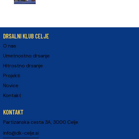
DRSALNI KLUB CELJE
O nas
Umetnostno drsanje
Hitrostno drsanje
Projekti
Novice
Kontakt
KONTAKT
Partizanska cesta 3A, 3000 Celje
info@dk-celje.si