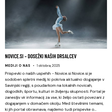
NOVICE.SI – DOSEŽKI NAŠIH DRSALCEV
MEDIJI O NAS
1 oktobra, 2025
Prispevki o naših uspehih - Novice.si Novice.si je
sodoben spletni medij, ki pokriva aktualno dogajanje v
Savinjski regiji, s poudarkom na lokalnih novicah,
dogodkih, športu, kulturi in življenju skupnosti. Portal je
zanesljiv vir informacij za vse, ki želijo ostati povezani z
dogajanjem v domačem okolju. Med številnimi temami,
ki jih portal obravnava, najdemo tudi prispevke o…