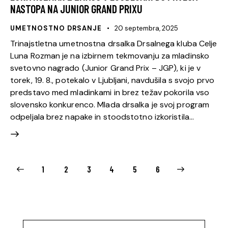
NASTOPA NA JUNIOR GRAND PRIXU
UMETNOSTNO DRSANJE
20 septembra, 2025
Trinajstletna umetnostna drsalka Drsalnega kluba Celje
Luna Rozman je na izbirnem tekmovanju za mladinsko
svetovno nagrado (Junior Grand Prix – JGP), ki je v
torek, 19. 8., potekalo v Ljubljani, navdušila s svojo prvo
predstavo med mladinkami in brez težav pokorila vso
slovensko konkurenco. Mlada drsalka je svoj program
odpeljala brez napake in stoodstotno izkoristila…
1
2
3
4
>
5
6