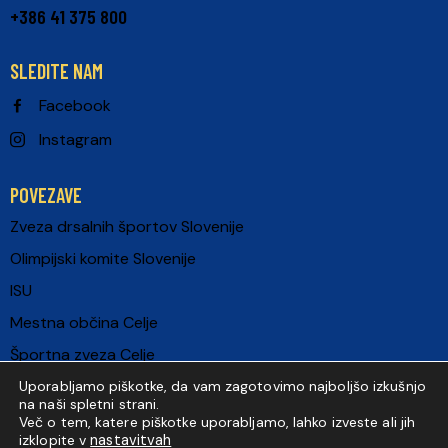
+386 41 375 800
SLEDITE NAM
Facebook
Instagram
POVEZAVE
Zveza drsalnih športov Slovenije
Olimpijski komite Slovenije
ISU
Mestna občina Celje
Športna zveza Celje
European Criterium
Uporabljamo piškotke, da vam zagotovimo najboljšo izkušnjo
na naši spletni strani.
Več o tem, katere piškotke uporabljamo, lahko izveste ali jih
nastavitvah
izklopite v